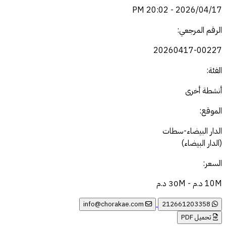
2026/04/17 - 20:02 PM
الرقم المرجعي:
20260417-00227
الفئة:
أنشطة أخرى
الموقع:
الدار البيضاء-سطات
(الدار البيضاء)
السعر:
10M د.م - 30M د.م
info@chorakae.com
212661203358
تحميل PDF