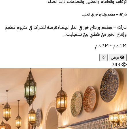
الإقامة والطعام والمقهى والخدمات ذات الصلة
شراكة – مطعم وإنتاج خبز في الدار...
شراكة – مطعم وإنتاج خبز في الدار البيضاءفرصة للشراكة في مفهوم مطعم
وإنتاج الخبز مع نقطتي بيع تشغيليت...
1M د.م - 3M د.م
عرض
743