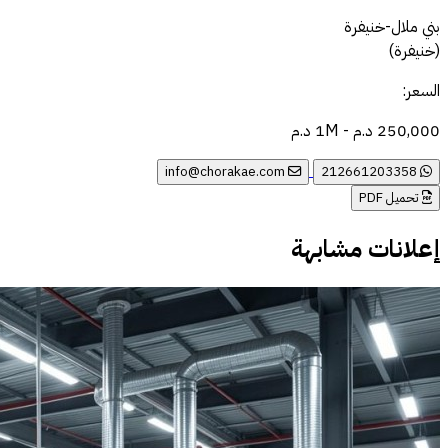
بني ملال-خنيفرة
(خنيفرة)
السعر:
250,000 د.م - 1M د.م
info@chorakae.com
212661203358
تحميل PDF
إعلانات مشابهة