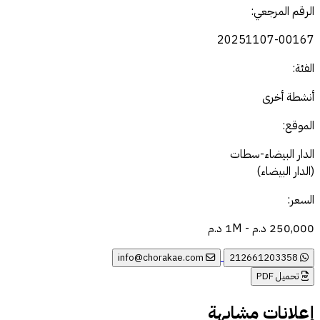
الرقم المرجعي:
20251107-00167
الفئة:
أنشطة أخرى
الموقع:
الدار البيضاء-سطات
(الدار البيضاء)
السعر:
250,000 د.م - 1M د.م
info@chorakae.com
212661203358
تحميل PDF
إعلانات مشابهة