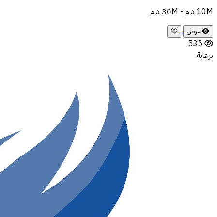
10M د.م - 30M د.م
عرض
535
برعاية