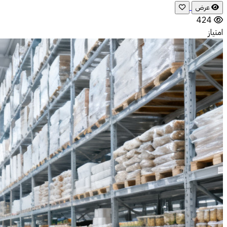
عرض
424
امتياز