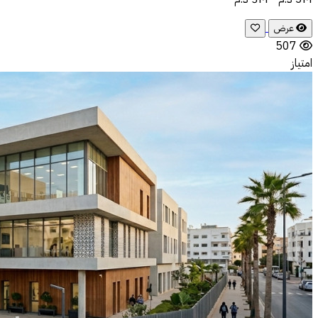
عرض
507
امتياز