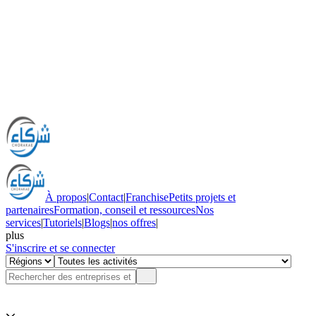
À propos
|
Contact
|
Franchise
Petits projets et
partenaires
Formation, conseil et ressources
Nos
services
|
Tutoriels
|
Blogs
|
nos offres
|
plus
S'inscrire et se connecter