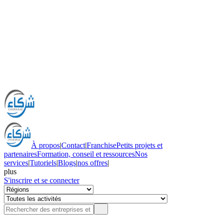
À propos
|
Contact
|
Franchise
Petits projets et
partenaires
Formation, conseil et ressources
Nos
services
|
Tutoriels
|
Blogs
|
nos offres
|
plus
S'inscrire et se connecter